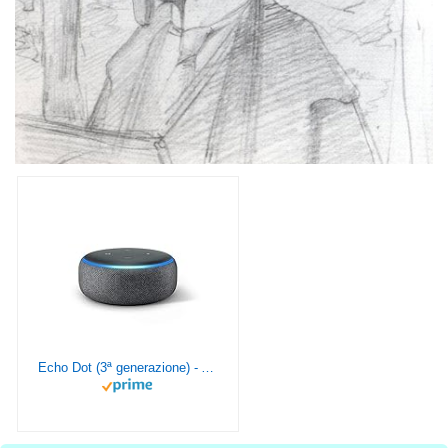
Echo Dot (3ª generazione) - Altoparlante intelligente con integrazione Alexa - Tessuto antracite